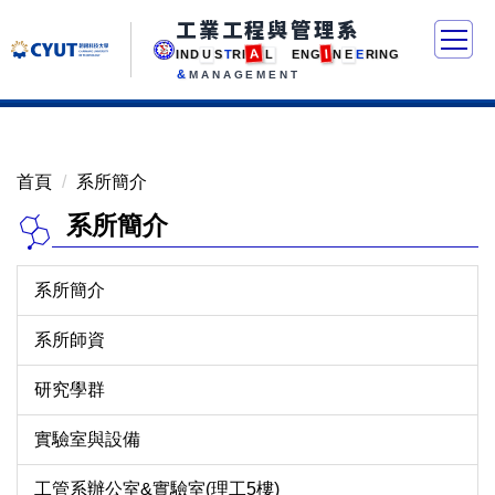
工業工程與管理系
A
I
I
N
D
U
S
T
R
I
L
E
N
G
N
E
E
R
I
N
G
&
MANAGEMENT
首頁
系所簡介
系所簡介
系所簡介
系所師資
研究學群
實驗室與設備
工管系辦公室&實驗室(理工5樓)