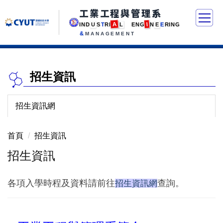
工業工程與管理系
A
I
I
N
D
U
S
T
R
I
L
E
N
G
N
E
E
R
I
N
G
&
MANAGEMENT
招生資訊
招生資訊網
首頁
招生資訊
招生資訊
各項入學時程及資料請前往
查詢。
招生資訊網