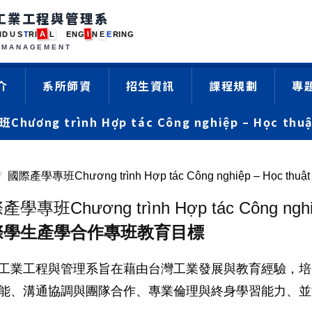
工業工程與管理系
A
I
N
D
U
S
T
R
I
L
E
N
G
N
E
E
R
I
N
G
MANAGEMENT
介
系所師資
招生資訊
課程規劃
專
ương trình Hợp tác Công nghiệp – Học thuậ
國際產學專班Chương trình Hợp tác Công nghiệp – Học thuật 
學專班Chương trình Hợp tác Công nghiệp
際學生產學合作專班教育目標
工業工程與管理系旨在藉由台灣工業發展與教育經驗，培
能、溝通協調與團隊合作、專業倫理與終身學習能力、並