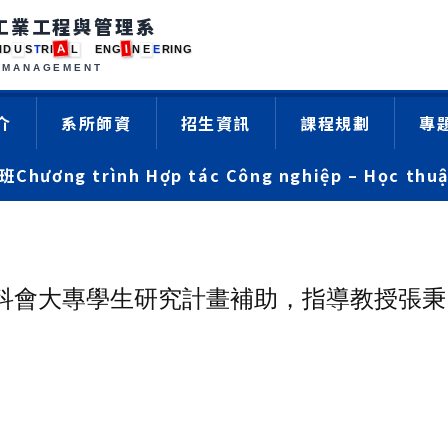
工業工程與管理系
A
I
N
D
U
S
T
R
I
L
E
N
G
N
E
E
R
I
N
G
MANAGEMENT
介
系所師資
招生資訊
課程規劃
專
ương trình Hợp tác Công nghiệp – Học thuậ
國科會大專學生研究計畫補助，指導教授張秉